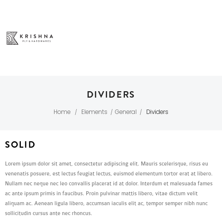
DIVIDERS
Home
Elements
General
Dividers
/
/
/
SOLID
Lorem ipsum dolor sit amet, consectetur adipiscing elit. Mauris scelerisque, risus eu
venenatis posuere, est lectus feugiat lectus, euismod elementum tortor erat at libero.
Nullam nec neque nec leo convallis placerat id at dolor. Interdum et malesuada fames
ac ante ipsum primis in faucibus. Proin pulvinar mattis libero, vitae dictum velit
aliquam ac. Aenean ligula libero, accumsan iaculis elit ac, tempor semper nibh nunc
sollicitudin cursus ante nec rhoncus.