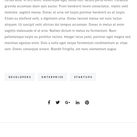
cursus ante. In orci enim, scelerisque eget tellus non, iaculis porta lorem. Curabitur
gravida accumsan diam quis auctor. Proin hendrerit lorem consectetur, mattis velit
molestie, sagittis massa. Donec et urna vel turpis pulvinar hendrerit eu et turpis.
Etiam eu eleifend velit, a dignissim urna. Donec laoreet massa vel nunc luctus
aliquam. Ut suscipit velit ultrices dui tempus accumsan. Donec in metus et enim
sagittis malesuada id ut eros. Nullam dictum in metus eu fermentum. Nunc
pellentesque turpis eu porttitor lacinia. Integer lacus justo, pulvinar eget magna sed,
maximus egestas enim. Duis a nulla eget neque fermentum condimentum ac vitae
sem. Donec consequat ornare. Blandit fringilla, est nunc elementum augue.
DEVELOPERS
ENTERPRISE
STARTUPS