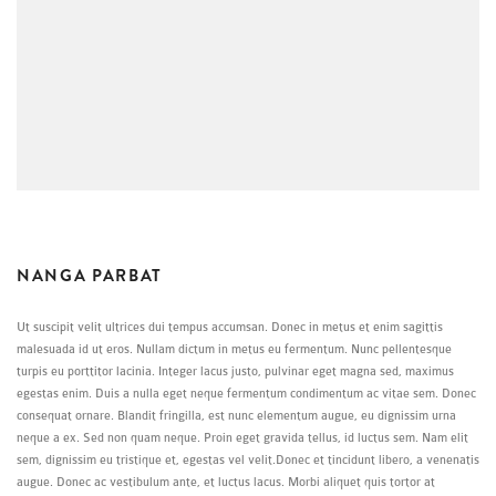
NANGA PARBAT
Ut suscipit velit ultrices dui tempus accumsan. Donec in metus et enim sagittis
malesuada id ut eros. Nullam dictum in metus eu fermentum. Nunc pellentesque
turpis eu porttitor lacinia. Integer lacus justo, pulvinar eget magna sed, maximus
egestas enim. Duis a nulla eget neque fermentum condimentum ac vitae sem. Donec
consequat ornare. Blandit fringilla, est nunc elementum augue, eu dignissim urna
neque a ex. Sed non quam neque. Proin eget gravida tellus, id luctus sem. Nam elit
sem, dignissim eu tristique et, egestas vel velit.Donec et tincidunt libero, a venenatis
augue. Donec ac vestibulum ante, et luctus lacus. Morbi aliquet quis tortor at