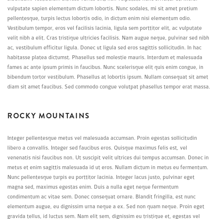
vulputate sapien elementum dictum lobortis. Nunc sodales, mi sit amet pretium
pellentesque, turpis lectus lobortis odio, in dictum enim nisi elementum odio.
Vestibulum tempor, eros vel facilisis lacinia, ligula sem porttitor elit, ac vulputate
velit nibh a elit. Cras tristique ultricies facilisis. Nam augue neque, pulvinar sed nibh
ac, vestibulum efficitur ligula. Donec ut ligula sed eros sagittis sollicitudin. In hac
habitasse platea dictumst. Phasellus sed molestie mauris. Interdum et malesuada
fames ac ante ipsum primis in faucibus. Nunc scelerisque elit quis enim congue, in
bibendum tortor vestibulum. Phasellus at lobortis ipsum. Nullam consequat sit amet
diam sit amet faucibus. Sed commodo congue volutpat phasellus tempor erat massa.
ROCKY MOUNTAINS
Integer pellentesque metus vel malesuada accumsan. Proin egestas sollicitudin
libero a convallis. Integer sed faucibus eros. Quisque maximus felis est, vel
venenatis nisi faucibus non. Ut suscipit velit ultrices dui tempus accumsan. Donec in
metus et enim sagittis malesuada id ut eros. Nullam dictum in metus eu fermentum.
Nunc pellentesque turpis eu porttitor lacinia. Integer lacus justo, pulvinar eget
magna sed, maximus egestas enim. Duis a nulla eget neque fermentum
condimentum ac vitae sem. Donec consequat ornare. Blandit fringilla, est nunc
elementum augue, eu dignissim urna neque a ex. Sed non quam neque. Proin eget
gravida tellus, id luctus sem. Nam elit sem, dignissim eu tristique et, egestas vel