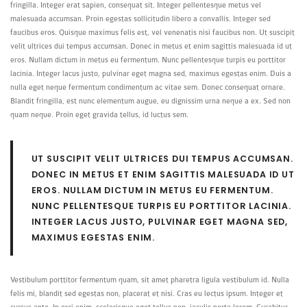
fringilla. Integer erat sapien, consequat sit. Integer pellentesque metus vel
malesuada accumsan. Proin egestas sollicitudin libero a convallis. Integer sed
faucibus eros. Quisque maximus felis est, vel venenatis nisi faucibus non. Ut suscipit
velit ultrices dui tempus accumsan. Donec in metus et enim sagittis malesuada id ut
eros. Nullam dictum in metus eu fermentum. Nunc pellentesque turpis eu porttitor
lacinia. Integer lacus justo, pulvinar eget magna sed, maximus egestas enim. Duis a
nulla eget neque fermentum condimentum ac vitae sem. Donec consequat ornare.
Blandit fringilla, est nunc elementum augue, eu dignissim urna neque a ex. Sed non
quam neque. Proin eget gravida tellus, id luctus sem.
UT SUSCIPIT VELIT ULTRICES DUI TEMPUS ACCUMSAN.
DONEC IN METUS ET ENIM SAGITTIS MALESUADA ID UT
EROS. NULLAM DICTUM IN METUS EU FERMENTUM.
NUNC PELLENTESQUE TURPIS EU PORTTITOR LACINIA.
INTEGER LACUS JUSTO, PULVINAR EGET MAGNA SED,
MAXIMUS EGESTAS ENIM.
Vestibulum porttitor fermentum quam, sit amet pharetra ligula vestibulum id. Nulla
felis mi, blandit sed egestas non, placerat et nisi. Cras eu lectus ipsum. Integer et